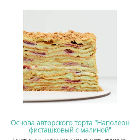
Основа авторского торта "Наполеон
фисташковый с малиной"
Наполеон с хрустящими коржами, заварным сливочным кремом,