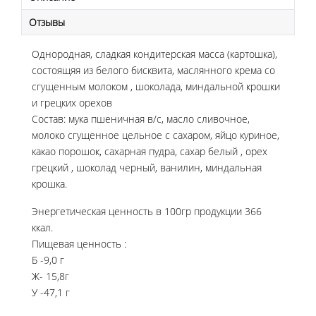
Отзывы
Однородная, сладкая кондитерская масса (картошка),
состоящяя из белого бисквита, маслянного крема со
сгущенным молоком , шоколада, миндальной крошки
и грецких орехов
Состав: мука пшеничная в/с, масло сливочное,
молоко сгущенное цельное с сахаром, яйцо куриное,
какао порошок, сахарная пудра, сахар белый , орех
грецкий , шоколад черный, ванилин, миндальная
крошка.
Энергетическая ценность в 100гр продукции 366
ккал.
Пищевая ценность :
Б -9,0 г
Ж- 15,8г
У -47,1 г