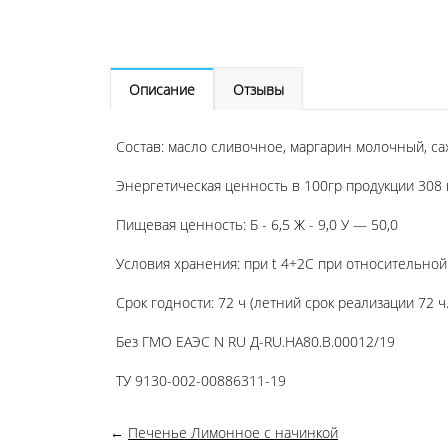
Описание
Отзывы
Состав: масло сливочное, маргарин молочный, сах
Энергетическая ценность в 100гр продукции 308 к
Пищевая ценность: Б - 6,5 Ж - 9,0 У — 50,0
Условия хранения: при t 4+2C при относительно
Срок годности: 72 ч (летний срок реализации 72 ч.
Без ГМО ЕАЭС N RU Д-RU.HA80.B.00012/19
ТУ 9130-002-00886311-19
←
Печенье Лимонное с начинкой