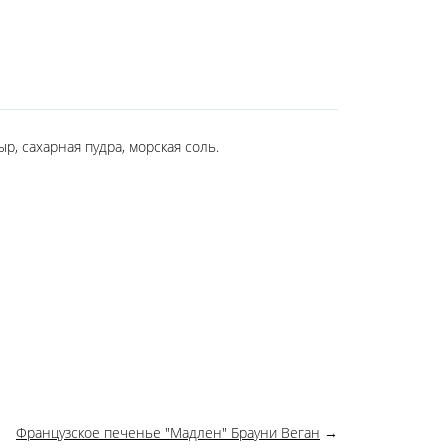
р, сахарная пудра, морская соль.
Французское печенье "Мадлен" Брауни Веган
→