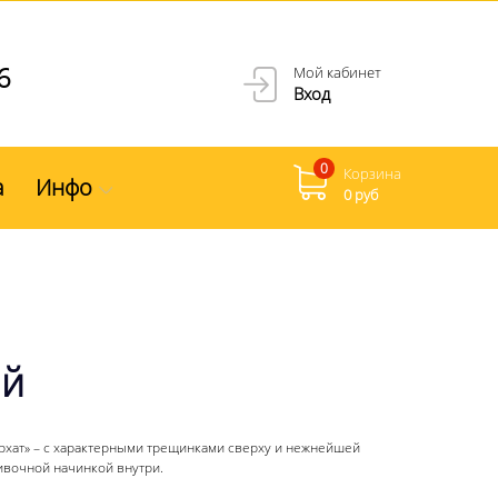
6
Мой кабинет
Вход
0
Корзина
а
Инфо
0 руб
ой
рхат» – с характерными трещинками сверху и нежнейшей
ивочной начинкой внутри.