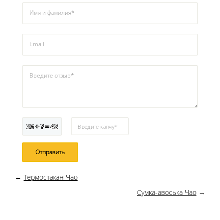
Имя и фамилия*
Email
Введите отзыв*
36 + ? = 42
Введите капчу*
←
Термостакан Чао
Сумка-авоська Чао
→