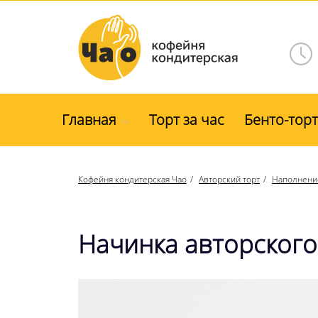
Главная
Торт за час
Бенто-торт
Кофейня кондитерская Чао
Авторский торт
Наполнение
Начинка авторского 