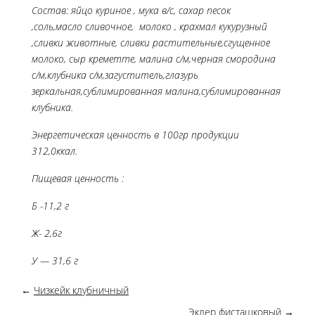
Состав: яйцо куриное , мука в/с, сахар песок
,соль,масло сливочное, молоко , крахмал кукурузный
,сливки животные, сливки растительные,сгущенное
молоко, сыр креметте, малина с/м,черная смородина
с/м,клубника с/м,загуститель,глазурь
зеркальная,сублимированная малина,сублимированная
клубника.
Энергетическая ценность в 100гр продукции
312,0
ккал.
Пищевая ценность :
Б -11,2 г
Ж- 2,6г
У — 31,6 г
←
Чизкейк клубничный
Эклер фисташковый
→