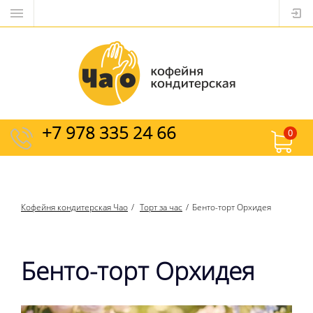
+7 978 335 24 66
0
Кофейня кондитерская Чао
Торт за час
Бенто-торт Орхидея
Бенто-торт Орхидея