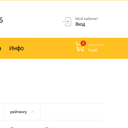
6
Мой кабинет
Вход
0
Корзина
а
Инфо
0 руб
рейтингу