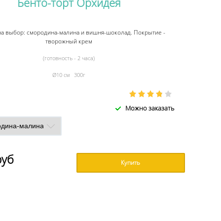
Бенто-торт Орхидея
на выбор: смородина-малина и вишня-шоколад. Покрытие -
творожный крем
(готовность - 2 часа)
Ø10 см 300г
Можно заказать
руб
Купить