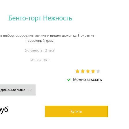
Бенто-торт Нежность
на выбор: смородина-малина и вишня-шоколад. Покрытие -
творожный крем
(готовность - 2 часа)
Ø10 см 300г
Можно заказать
руб
Купить