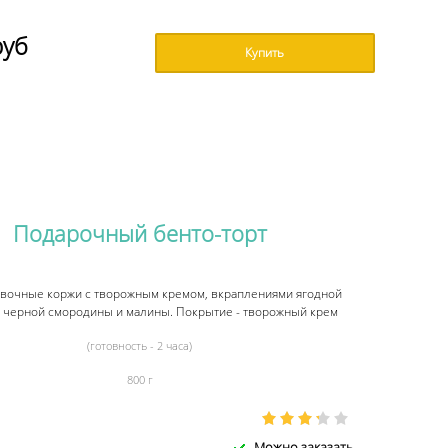
руб
Купить
Подарочный бенто-торт
ивочные коржи с творожным кремом, вкраплениями ягодной
з черной смородины и малины. Покрытие - творожный крем
(готовность - 2 часа)
800 г
Можно заказать