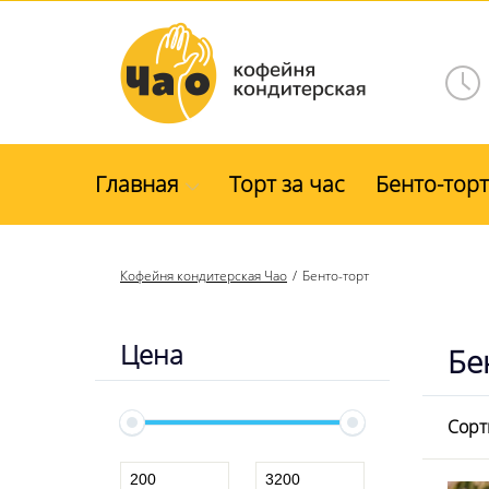
Главная
Торт за час
Бенто-торт
Кофейня кондитерская Чао
Бенто-торт
Цена
Бе
Сорт